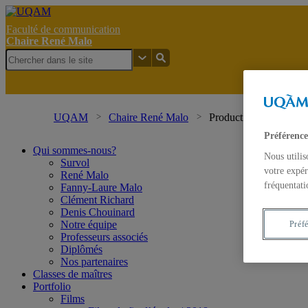
Faculté de communication
Chaire René Malo
UQAM
Chaire René Malo
Production | Diffusion
Préférence
Qui sommes-nous?
Nous utilis
Survol
votre expér
René Malo
fréquentati
Fanny-Laure Malo
Clément Richard
Denis Chouinard
Notre équipe
Préf
Professeurs associés
Diplômés
Nos partenaires
Classes de maîtres
Portfolio
Films