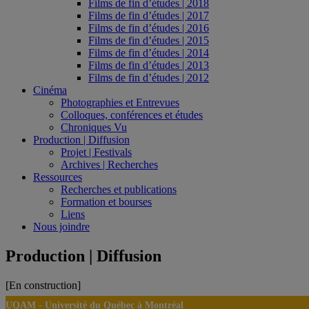
Films de fin d’études | 2018
Films de fin d’études | 2017
Films de fin d’études | 2016
Films de fin d’études | 2015
Films de fin d’études | 2014
Films de fin d’études | 2013
Films de fin d’études | 2012
Cinéma
Photographies et Entrevues
Colloques, conférences et études
Chroniques Vu
Production | Diffusion
Projet | Festivals
Archives | Recherches
Ressources
Recherches et publications
Formation et bourses
Liens
Nous joindre
Production | Diffusion
[En construction]
UQAM -
Université du Québec à Montréal