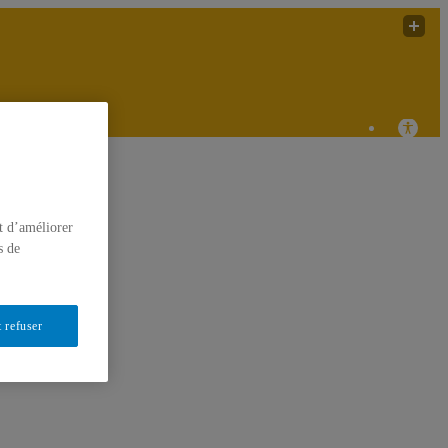
t d’améliorer
s de
 refuser