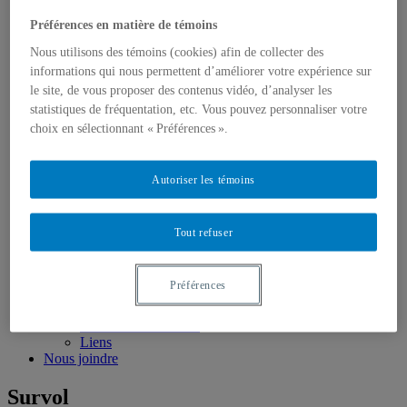
Classes de maîtres
Préférences en matière de témoins
Portfolio
Films
Nous utilisons des témoins (cookies) afin de collecter des
Films de fin d’études | 2018
informations qui nous permettent d’améliorer votre expérience sur
Films de fin d’études | 2017
le site, de vous proposer des contenus vidéo, d’analyser les
Films de fin d’études | 2016
statistiques de fréquentation, etc. Vous pouvez personnaliser votre
Films de fin d’études | 2015
choix en sélectionnant « Préférences ».
Films de fin d’études | 2014
Films de fin d’études | 2013
Films de fin d’études | 2012
Cinéma
Autoriser les témoins
Photographies et Entrevues
Colloques, conférences et études
Chroniques Vu
Tout refuser
Production | Diffusion
Projet | Festivals
Archives | Recherches
Préférences
Ressources
Recherches et publications
Formation et bourses
Liens
Nous joindre
Survol