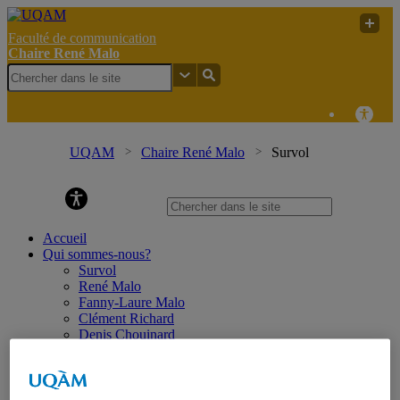
Faculté de communication
Chaire René Malo
UQAM
Chaire René Malo
Survol
Chaire René Malo
Accueil
Qui sommes-nous?
Survol
René Malo
Fanny-Laure Malo
Clément Richard
Denis Chouinard
Notre équipe
Professeurs associés
Diplômés
Nos partenaires