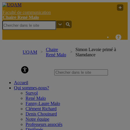
Faculté de communication
Chaire René Malo
Chaire
Simon Lavoie primé à
UQAM
René Malo
Slamdance
Chaire René Malo
Accueil
Qui sommes-nous?
Survol
René Malo
Fanny-Laure Malo
Clément Richard
Denis Chouinard
Notre équipe
Professeurs associés
Diplômés