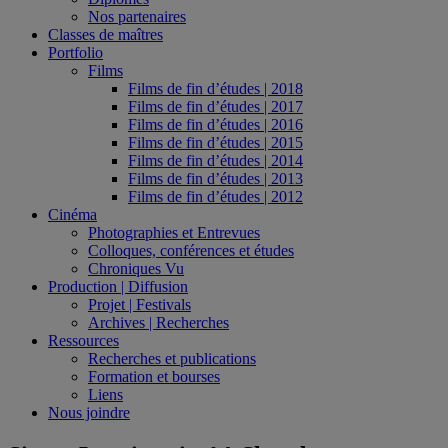
Nos partenaires
Classes de maîtres
Portfolio
Films
Films de fin d’études | 2018
Films de fin d’études | 2017
Films de fin d’études | 2016
Films de fin d’études | 2015
Films de fin d’études | 2014
Films de fin d’études | 2013
Films de fin d’études | 2012
Cinéma
Photographies et Entrevues
Colloques, conférences et études
Chroniques Vu
Production | Diffusion
Projet | Festivals
Archives | Recherches
Ressources
Recherches et publications
Formation et bourses
Liens
Nous joindre