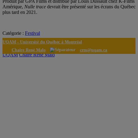
Produit par GPA Films et distribué par Louis Dussault chez K-Films
Amérique,
Nulle trace
devrait être présenté sur les écrans du Québec
plus tard en 2021.
Catégorie :
Festival
UQAM -
Université du Québec à Montréal
Chaire René Malo
crm@uqam.ca
UQAM
Chaire René Malo