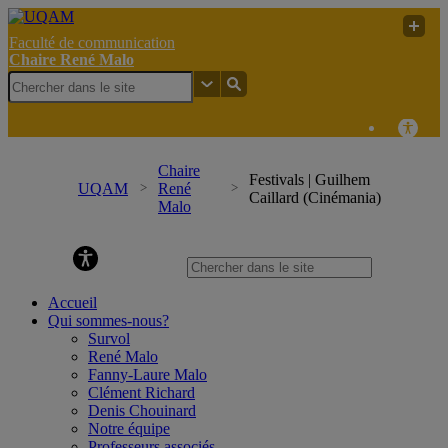
Faculté de communication
Chaire René Malo
Chaire
Festivals | Guilhem
UQAM
René
Caillard (Cinémania)
Malo
Chaire René Malo
Accueil
Qui sommes-nous?
Survol
René Malo
Fanny-Laure Malo
Clément Richard
Denis Chouinard
Notre équipe
Professeurs associés